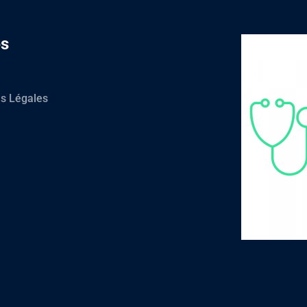
es
s Légales