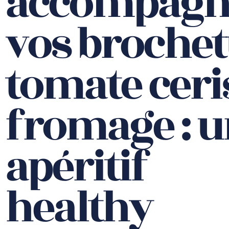
accompagn
vos brochet
tomate ceri
fromage : 
apéritif
healthy