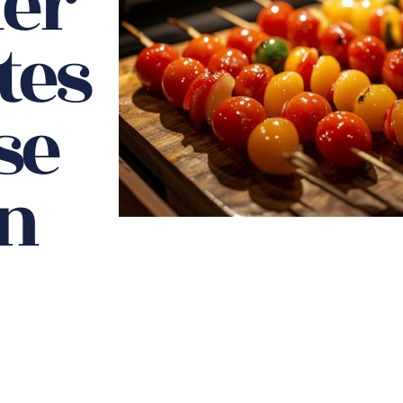
er
tes
se
un