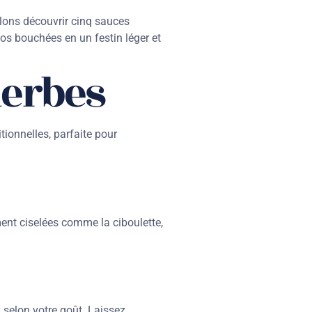
llons découvrir cinq sauces
s bouchées en un festin léger et
herbes
tionnelles, parfaite pour
ment ciselées comme la ciboulette,
 selon votre goût. Laissez